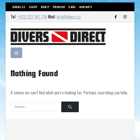
DIVERS.CZ
ESHOP
KURZY
PRODEJNY
O NÁS
KONTAKTY
Tel:
+420 222 947 314
Mail:
info@divers.cz
Nothing Found
It seems we can’t find what you’re looking for. Perhaps searching can help.