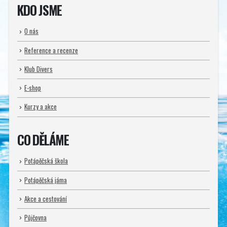
KDO JSME
O nás
Reference a recenze
Klub Divers
E-shop
Kurzy a akce
CO DĚLÁME
Potápěčská škola
Potápěčská jáma
Akce a cestování
Půjčovna