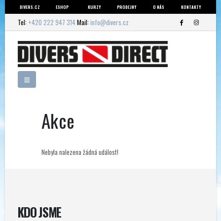
DIVERS.CZ
ESHOP
KURZY
PRODEJNY
O NÁS
KONTAKTY
Tel:
+420 222 947 314
Mail:
info@divers.cz
Akce
Nebyla nalezena žádná událost!
KDO JSME