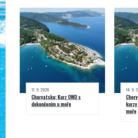
11. 9. 2026
14. 9. 
Chorvatsko: Kurz OWD s
Chorv
dokončením u moře
kurzy
moře