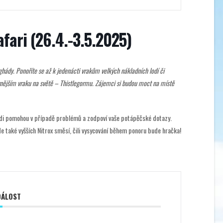
fari (26.4.-3.5.2025)
rghády. Ponoříte se až k jedenácti vrakům velkých nákladních lodí či
vnějším vraku na světě – Thistlegormu. Zájemci si budou moct na místě
rádi pomohou v případě problémů a zodpoví vaše potápěčské dotazy.
e také vyšších Nitrox směsí, čili vysycování během ponoru bude hračka!
DÁLOST