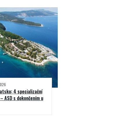
2026
atsko: 4 specializační
 – ASD s dokončením u