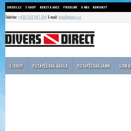
DIVERS.CZ
E-SHOP
KURZY A AKCE
PRODEJNY
O NÁS
KONTAKTY
Telefon:
+420 222 947 314
E-mail:
info@divers.cz
E-SHOP
POTÁPĚČSKÁ ŠKOLA
POTÁPĚČSKÁ JÁMA
LOM 