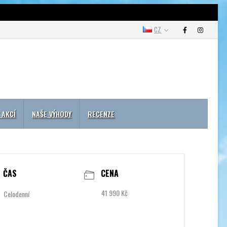
CZ
 AKCÍ
NAŠE VÝHODY
RECENZE
ČAS
CENA
41 990 Kč
Celodenní