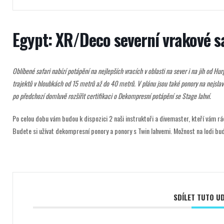
Egypt: XR/Deco severní vrakové sa
Oblíbené safari nabízí potápění na nejlepších vracích v oblasti na sever i na jih od Hu
trajektů v hloubkách od 15 metrů až do 40 metrů. V plánu jsou také ponory na nejsla
po předchozí domluvě rozšířit certifikaci o Dekompresní potápění se Stage lahví.
Po celou dobu vám budou k dispozici 2 naši instruktoři a divemaster, kteří vám 
Budete si užívat dekompresní ponory a ponory s Twin lahvemi. Možnost na lodi bud
SDÍLET TUTO U