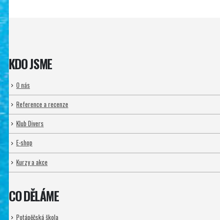
KDO JSME
O nás
Reference a recenze
Klub Divers
E-shop
Kurzy a akce
CO DĚLÁME
Potápěčská škola