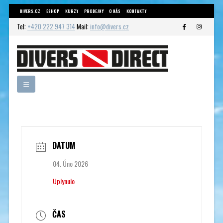
DIVERS.CZ
ESHOP
KURZY
PRODEJNY
O NÁS
KONTAKTY
Tel:
+420 222 947 314
Mail:
info@divers.cz
DATUM
04. Úno 2026
Uplynulo
ČAS