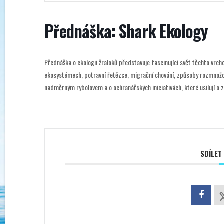
Přednáška: Shark Ekology
Přednáška o
ekologii žraloků
představuje fascinující svět těchto vrch
ekosystémech, potravní řetězce, migrační chování, způsoby rozmnožová
nadměrným rybolovem a o ochranářských iniciativách, které usilují o
SDÍLET