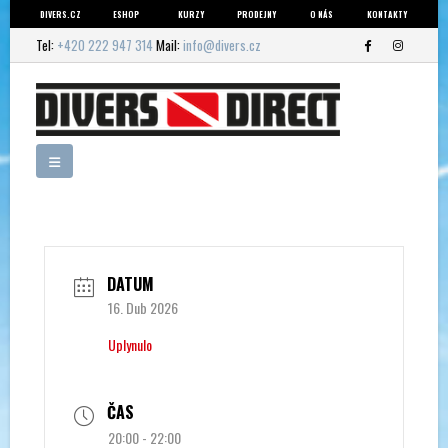
DIVERS.CZ
ESHOP
KURZY
PRODEJNY
O NÁS
KONTAKTY
Tel:
+420 222 947 314
Mail:
info@divers.cz
DATUM
16. Dub 2026
Uplynulo
ČAS
20:00 - 22:00