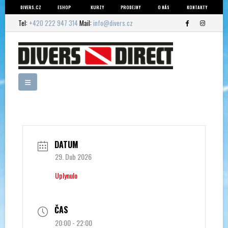
DIVERS.CZ
ESHOP
KURZY
PRODEJNY
O NÁS
KONTAKTY
Tel:
+420 222 947 314
Mail:
info@divers.cz
DATUM
29. Dub 2026
Uplynulo
ČAS
20:00 - 22:00