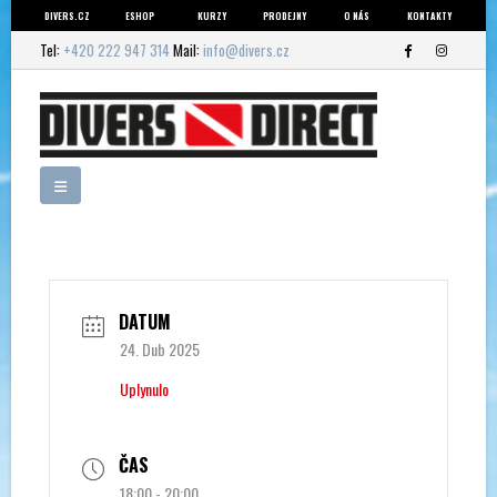
DIVERS.CZ
ESHOP
KURZY
PRODEJNY
O NÁS
KONTAKTY
Tel:
+420 222 947 314
Mail:
info@divers.cz
DATUM
24. Dub 2025
Uplynulo
ČAS
18:00 - 20:00