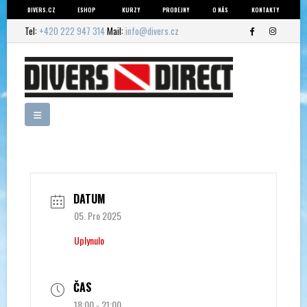
DIVERS.CZ
ESHOP
KURZY
PRODEJNY
O NÁS
KONTAKTY
Tel:
+420 222 947 314
Mail:
info@divers.cz
DATUM
05. Pro 2025
Uplynulo
ČAS
18:00 - 21:00