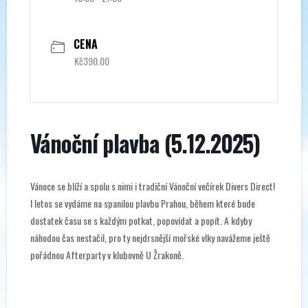
CENA
Kč390.00
Vánoční plavba (5.12.2025)
Vánoce se blíží a spolu s nimi i tradiční Vánoční večírek Divers Direct!
I letos se vydáme na spanilou plavbu Prahou, během které bude
dostatek času se s každým potkat, popovídat a popít. A kdyby
náhodou čas nestačil, pro ty nejdrsnější mořské vlky navážeme ještě
pořádnou Afterparty v klubovně U Žrakoně.