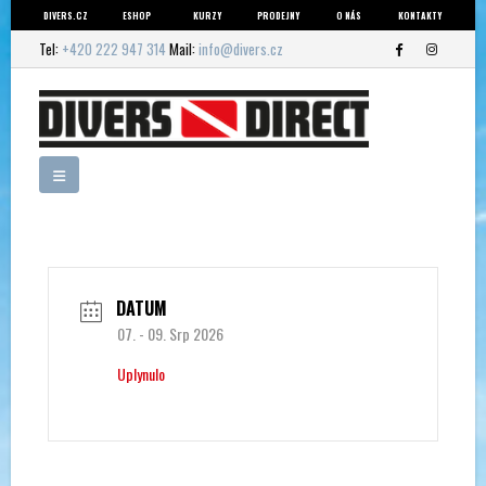
DIVERS.CZ
ESHOP
KURZY
PRODEJNY
O NÁS
KONTAKTY
Tel:
+420 222 947 314
Mail:
info@divers.cz
DATUM
07. - 09. Srp 2026
Uplynulo