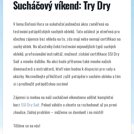
Sucháčový víkend: Try Dry
V lomu Bořená Hora se uskuteční jedinečná akce zaměřená na
testování potápěčských suchých obleků. Tato událost je otevřená pro
všechny zájemce bez ohledu na to, zda mají nebo nemají certifikaci na
suchý oblek. Na účastníky čeká testování nejnovějších typů suchých
obleků, profesionální instruktáž, možnost získání certifikace SSI Dry
Suit a mnoho dalšího. Na akci bude přítomno také mnoho našich
divemasterů a instruktorů, kteří vám budou k dispozici pro rady a
ukázky. Nezmeškejte příležitost zažít potápění v suchém obleku a tím
si i prodloužit potápěčskou sezónu!
Zájemci si mohou na naší sucháčové víkendovce udělat kompletní
kurz
SSI Dry Suit
. Pokud váháte a chcete se rozhodnout až po první
zkoušce, žádný problém – můžeme se domluvit i na místě!
Těšíme se na vás!