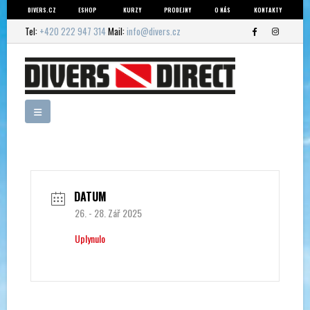
DIVERS.CZ
ESHOP
KURZY
PRODEJNY
O NÁS
KONTAKTY
Tel:
+420 222 947 314
Mail:
info@divers.cz
DATUM
26. - 28. Zář 2025
Uplynulo